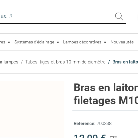
ires
Systèmes d'éclairage
Lampes décoratives
Nouveautés
our lampes
Tubes, tiges et bras 10 mm de diamètre
Bras en lai
Bras en lait
filetages M1
Référence:
700338
TTC