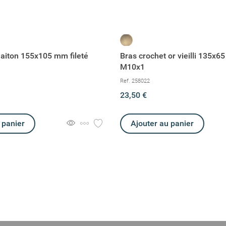
laiton 155x105 mm fileté
Bras crochet or vieilli 135x65
M10x1
Ref. 258022
23,50 €
 panier
Ajouter au panier