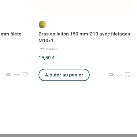
 mm fileté
Bras en laiton 150 mm Ø10 avec filetages
M10x1
Ref. 700339
19,50 €
Ajouter au panier