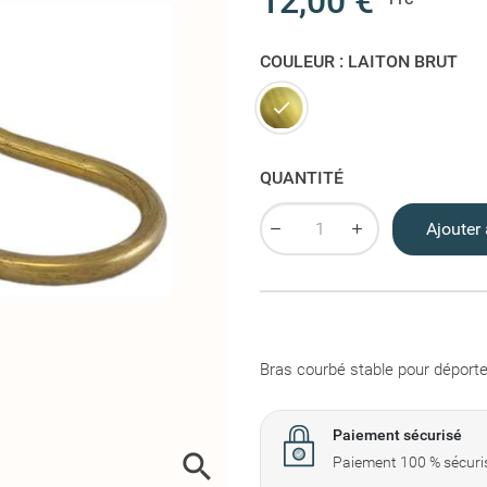
12,00 €
COULEUR : LAITON BRUT
Laiton brut
QUANTITÉ
Ajouter 
Bras courbé stable pour déporter
Paiement sécurisé

Paiement 100 % sécuris