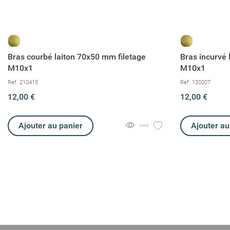
Bras courbé laiton 70x50 mm filetage
Bras incurvé 
M10x1
M10x1
Ref. 210415
Ref. 130007
12,00 €
12,00 €
Ajouter au panier
Ajouter au