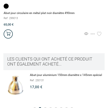
Abat-jour circulaire en métal plat noir diamètre 490mm
Ab
Ref. 299013
Re
65,00 €
10
LES CLIENTS QUI ONT ACHETÉ CE PRODUIT
ONT ÉGALEMENT ACHETÉ...
Abat-jour aluminium 150mm diamètre x 145mm spécial
Ref. 250131
17,00 €